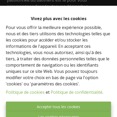
passionnée du bâtiment est là pour vous
accompagner dans toutes vos démarches
immobilières.
Vivez plus avec les cookies
Nous mettons à votre disposition notre expertise
Pour vous offrir la meilleure expérience possible,
dans l'évaluation des biens, les techniques de
nous et des tiers utilisons des technologies telles que
construction, les aspects urbanistiques, y compris le
les cookies pour accéder et/ou stocker les
développement de terrains. Que vous recherchiez
informations de l'appareil. En acceptant ces
une maison, un appartement ou un bien
technologies, vous nous autorisez, ainsi qu'à des
d'investissement, nous sommes là pour vous aider à
tiers, à traiter des données personnelles telles que le
trouver la perle rare.
comportement de navigation ou les identifiants
uniques sur ce site Web. Vous pouvez toujours
Nos régions de prédilection sont Namur, le Brabant
modifier votre choix en bas de page via l'option
wallon, le Hainaut et même la magnifique côte
'cookies' ou 'paramètres des cookies'.
Espagnole. Que vous souhaitiez trouver votre chez-
Politique de cookies
et
Politique de confidentialité
.
vous idéal ou investir dans l'immobilier, nous avons
les connaissances et le réseau nécessaire pour vous
guider vers les meilleures opportunités.
Accepter tous les cookies
Les cookies nécessaires