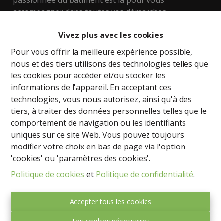
passionnée du bâtiment est là pour vous
accompagner dans toutes vos démarches
immobilières.
Vivez plus avec les cookies
Nous mettons à votre disposition notre expertise
Pour vous offrir la meilleure expérience possible,
dans l'évaluation des biens, les techniques de
nous et des tiers utilisons des technologies telles que
construction, les aspects urbanistiques, y compris le
les cookies pour accéder et/ou stocker les
développement de terrains. Que vous recherchiez
informations de l'appareil. En acceptant ces
une maison, un appartement ou un bien
technologies, vous nous autorisez, ainsi qu'à des
d'investissement, nous sommes là pour vous aider à
tiers, à traiter des données personnelles telles que le
trouver la perle rare.
comportement de navigation ou les identifiants
uniques sur ce site Web. Vous pouvez toujours
Nos régions de prédilection sont Namur, le Brabant
modifier votre choix en bas de page via l'option
wallon, le Hainaut et même la magnifique côte
'cookies' ou 'paramètres des cookies'.
Espagnole. Que vous souhaitiez trouver votre chez-
Politique de cookies
et
Politique de confidentialité
.
vous idéal ou investir dans l'immobilier, nous avons
les connaissances et le réseau nécessaire pour vous
guider vers les meilleures opportunités.
Accepter tous les cookies
Les cookies nécessaires