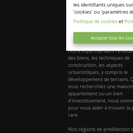
et la location de tous types d
les identifiants uniques su
notre équipe passionnée du
'cookies' ou 'paramètres d
bâtiment est là pour vous
Politique de cookies
et
Poli
accompagner dans toutes vo
démarches immobilières.
Accepter tous les coo
Nous mettons à votre dispos
notre expertise dans l'évalua
des biens, les techniques de
construction, les aspects
urbanistiques, y compris le
développement de terrains. 
vous recherchiez une maison
appartement ou un bien
d'investissement, nous somm
pour vous aider à trouver la 
rare.
Nos régions de prédilection 