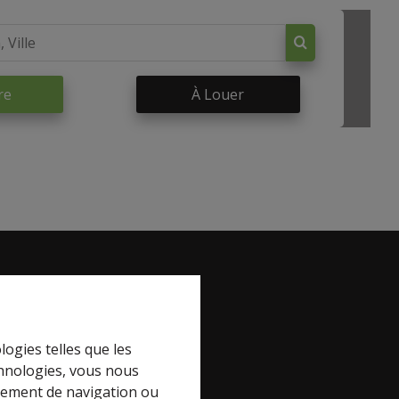
re
À Louer
book
logies telles que les
chnologies, vous nous
rtement de navigation ou