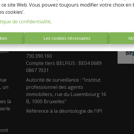
e biens,
Gsm: 0499/19.93.93
r ce site Web. Vous pouvez toujours modifier votre choix en 
info@expressimmoprestige.be
es cookies'.
Agence agréée IPI 103.503 et
tique de confidentialité
.
s
516340 octroyé en Belgique
-
www.ipi.be
kies
Les cookies nécessaires
Mo
TVA : BE 0686.900.154
ition
RC professionnelle MARSH B.V.
tion
730.390.160
Compte tiers BELFIUS : BE04 0689
0867 7031
Que
Autorité de surveillance : "Institut
, un
professionnel des agents
immobiliers, rue du Luxembourg 16
es là
B, 1000 Bruxelles"
perle
Référence à la déontologie de l'IPI
sont