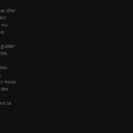
ue côte
iez
l ou
ous
e
 guider
tés.
immo
s
ez-nous
 des
rs la