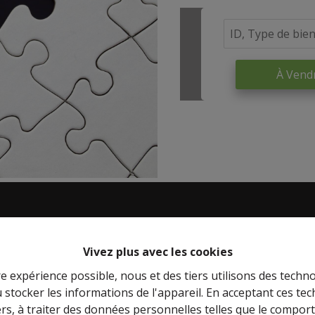
À Vend
Adresse
Face
Vivez plus avec les cookies
stige,
Agence de Namur
re expérience possible, nous et des tiers utilisons des techno
Rue de la Falize 17 , 5080 Rhisnes
 stocker les informations de l'appareil. En acceptant ces te
a vente
Fixe : 0488/533.573
tiers, à traiter des données personnelles telles que le compo