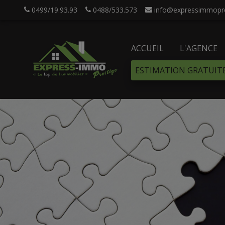
0499/19.93.93
0488/533.573
info@expressimmopre
ACCUEIL
L'AGENCE
ESTIMATION GRATUIT