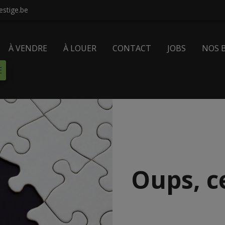
stige.be
À VENDRE
À LOUER
CONTACT
JOBS
NOS 
E
Oups, c