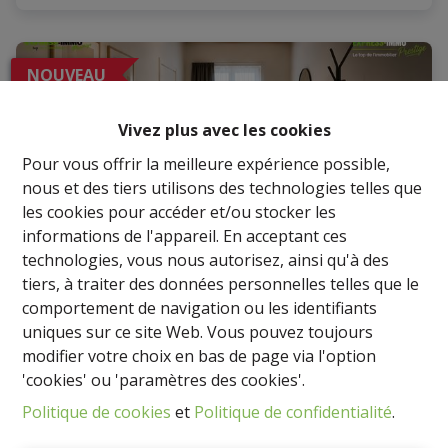
NOUVEAU
Vivez plus avec les cookies
Pour vous offrir la meilleure expérience possible,
nous et des tiers utilisons des technologies telles que
les cookies pour accéder et/ou stocker les
informations de l'appareil. En acceptant ces
technologies, vous nous autorisez, ainsi qu'à des
tiers, à traiter des données personnelles telles que le
comportement de navigation ou les identifiants
uniques sur ce site Web. Vous pouvez toujours
Bureau de 25 m² avec salle d'attente – Perwez
modifier votre choix en bas de page via l'option
'cookies' ou 'paramètres des cookies'.
1360 Perwez
|
Ref
: 
1808
Politique de cookies
et
Politique de confidentialité
.