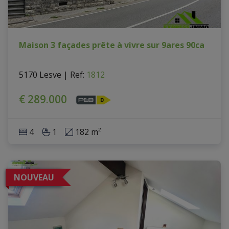
Maison 3 façades prête à vivre sur 9ares 90ca
5170 Lesve
|
Ref
: 
1812
€ 289.000
4
1
182 m²
NOUVEAU