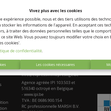
Vivez plus avec les cookies
re expérience possible, nous et des tiers utilisons des techno
 stocker les informations de l'appareil. En acceptant ces te
tiers, à traiter des données personnelles telles que le compo
r ce site Web. Vous pouvez toujours modifier votre choix en 
Adresse
Face
es cookies'.
stige,
Agence de Namur
tique de confidentialité
.
Rue de la Falize 17 , 5080 Rhisnes
a vente
Fixe : 0488/533.573
kies
Les cookies nécessaires
Mo
e biens,
Gsm: 0499/19.93.93
info@expressimmoprestige.be
Agence agréée IPI 103.503 et
s
516340 octroyé en Belgique
-
www.ipi.be
TVA : BE 0686.900.154
ition
RC professionnelle MARSH B.V.
tion