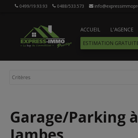
0499/19.93.93
0488/533.573
info@expressimmopre
ACCUEIL
L'AGENCE
ESTIMATION GRATUIT
Garage/Parking à
Jambes