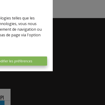
logies telles que les
chnologies, vous nous
rtement de navigation ou
bas de page via l'option
book
difier les préférences