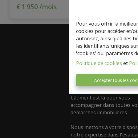
€ 1.950 /mois
Pour vous offrir la meilleu
cookies pour accéder et/ou
autorisez, ainsi qu'à des 
les identifiants uniques su
A propos
'cookies' ou 'paramètres d
Découvrez Express-immo Pre
Politique de cookies
et
Poli
votre agence immobilière de
confiance ! Spécialisée dans l
Accepter tous les coo
et la location de tous types d
notre équipe passionnée du
bâtiment est là pour vous
accompagner dans toutes vo
démarches immobilières.
Nous mettons à votre dispos
notre expertise dans l'évalua