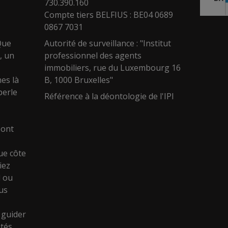
730.390.160
Compte tiers BELFIUS : BE04 0689
0867 7031
Que
Autorité de surveillance : "Institut
, un
professionnel des agents
immobiliers, rue du Luxembourg 16
es là
B, 1000 Bruxelles"
perle
Référence à la déontologie de l'IPI
sont
ue côte
iez
l ou
ous
e
 guider
tés.