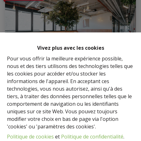
Vivez plus avec les cookies
Pour vous offrir la meilleure expérience possible,
nous et des tiers utilisons des technologies telles que
les cookies pour accéder et/ou stocker les
informations de l'appareil. En acceptant ces
Bureaux
technologies, vous nous autorisez, ainsi qu'à des
tiers, à traiter des données personnelles telles que le
1348 Louvain-La-Neuve
|
Ref
: 
1730
comportement de navigation ou les identifiants
uniques sur ce site Web. Vous pouvez toujours
€ 2.450 /mois
modifier votre choix en bas de page via l'option
'cookies' ou 'paramètres des cookies'.
Politique de cookies
et
Politique de confidentialité
.