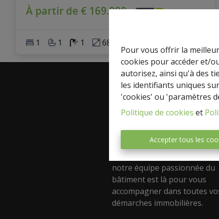
À partir de € 169.000
1
1
1
68 m²
Pour vous offrir la meilleu
cookies pour accéder et/ou
autorisez, ainsi qu'à des 
les identifiants uniques su
'cookies' ou 'paramètres d
A propos
Politique de cookies
et
Poli
Découvrez Express-immo Pre
votre agence immobilière de
Accepter tous les coo
confiance ! Spécialisée dans l
et la location de tous types d
notre équipe passionnée du
bâtiment est là pour vous
accompagner dans toutes vo
démarches immobilières.