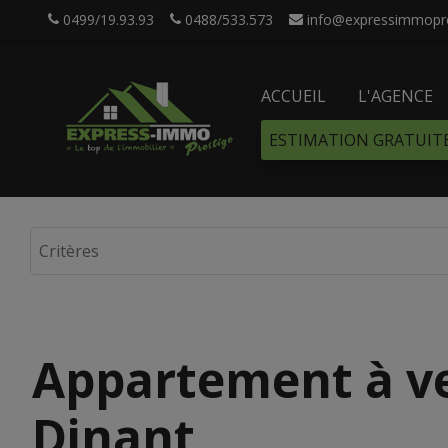
0499/19.93.93
0488/533.573
info@expressimmopre
ACCUEIL
L'AGENCE
ESTIMATION GRATUIT
Appartement à v
Dinant