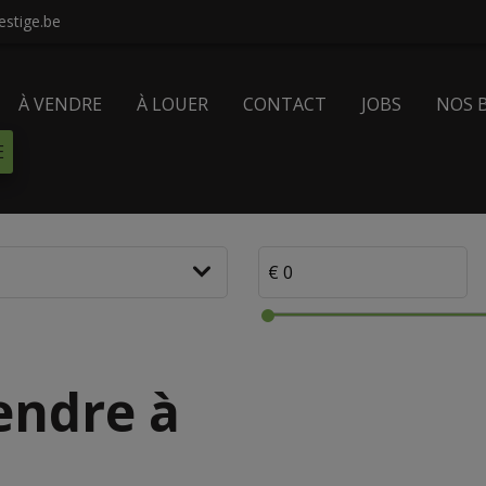
stige.be
À VENDRE
À LOUER
CONTACT
JOBS
NOS 
E
endre à