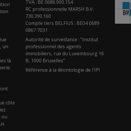
TVA : BE 0686.900.154
ition
RC professionnelle MARSH B.V.
tion
730.390.160
Compte tiers BELFIUS : BE04 0689
0867 7031
Que
Autorité de surveillance : "Institut
, un
professionnel des agents
immobiliers, rue du Luxembourg 16
es là
B, 1000 Bruxelles"
perle
Référence à la déontologie de l'IPI
sont
ue côte
iez
l ou
ous
e