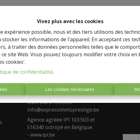
Vivez plus avec les cookies
re expérience possible, nous et des tiers utilisons des techno
 stocker les informations de l'appareil. En acceptant ces te
tiers, à traiter des données personnelles telles que le compo
r ce site Web. Vous pouvez toujours modifier votre choix en 
es cookies'.
Adresse
Face
tique de confidentialité
.
stige,
Agence de Namur
Rue de la Falize 17 , 5080 Rhisnes
kies
Les cookies nécessaires
Mo
a vente
Fixe : 0488/533.573
e biens,
Gsm: 0499/19.93.93
info@expressimmoprestige.be
Agence agréée IPI 103.503 et
s
516340 octroyé en Belgique
-
www.ipi.be