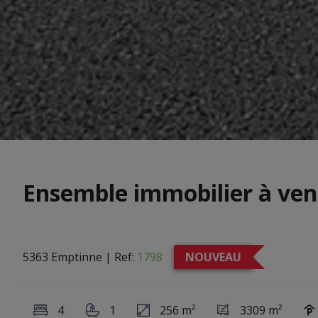
Ensemble immobilier à ve
5363 Emptinne
|
Ref:
1798
NOUVEAU
4
1
256 m²
3309 m²