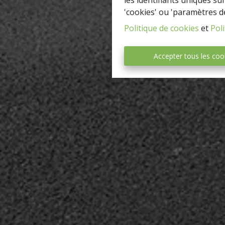
les identifiants uniques su
'cookies' ou 'paramètres d
Politique de cookies
et
Poli
Accepter tous les coo