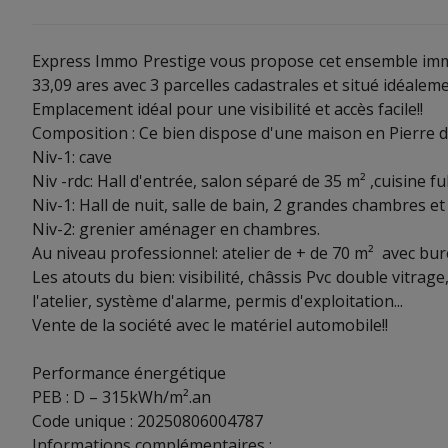
Express Immo Prestige vous propose cet ensemble immob
33,09 ares avec 3 parcelles cadastrales et situé idéalemen
Emplacement idéal pour une visibilité et accès facile!!
Composition : Ce bien dispose d'une maison en Pierre de 
Niv-1: cave
Niv -rdc: Hall d'entrée, salon séparé de 35 m² ,cuisine 
Niv-1: Hall de nuit, salle de bain, 2 grandes chambres et
Niv-2: grenier aménager en chambres.
Au niveau professionnel: atelier de + de 70 m² avec bu
Les atouts du bien: visibilité, châssis Pvc double vitra
l'atelier, système d'alarme, permis d'exploitation...
Vente de la société avec le matériel automobile!!
Performance énergétique
PEB : D – 315kWh/m².an
Code unique : 20250806004787
Informations complémentaires :