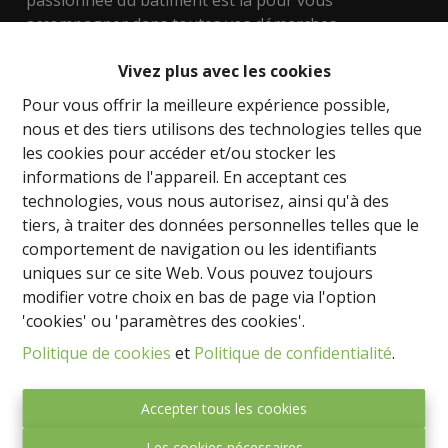
passionnée du bâtiment est là pour vous
accompagner dans toutes vos démarches
immobilières.
Vivez plus avec les cookies
Nous mettons à votre disposition notre expertise
Pour vous offrir la meilleure expérience possible,
dans l'évaluation des biens, les techniques de
nous et des tiers utilisons des technologies telles que
construction, les aspects urbanistiques, y compris le
les cookies pour accéder et/ou stocker les
développement de terrains. Que vous recherchiez
informations de l'appareil. En acceptant ces
une maison, un appartement ou un bien
technologies, vous nous autorisez, ainsi qu'à des
d'investissement, nous sommes là pour vous aider à
tiers, à traiter des données personnelles telles que le
trouver la perle rare.
comportement de navigation ou les identifiants
uniques sur ce site Web. Vous pouvez toujours
Nos régions de prédilection sont Namur, le Brabant
modifier votre choix en bas de page via l'option
wallon, le Hainaut et même la magnifique côte
'cookies' ou 'paramètres des cookies'.
Espagnole. Que vous souhaitiez trouver votre chez-
Politique de cookies
et
Politique de confidentialité
.
vous idéal ou investir dans l'immobilier, nous avons
les connaissances et le réseau nécessaire pour vous
guider vers les meilleures opportunités.
Accepter tous les cookies
Les cookies nécessaires