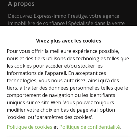
A propos
Découvrez Express-immo Prestige, votre agence
immobilière de confiance ! Spécialisée dans la vente
et la location de tous types de biens, notre équipe
passionnée du bâtiment est là pour vous
Vivez plus avec les cookies
accompagner dans toutes vos démarches
Pour vous offrir la meilleure expérience possible,
immobilières.
nous et des tiers utilisons des technologies telles que
les cookies pour accéder et/ou stocker les
Nous mettons à votre disposition notre expertise
informations de l'appareil. En acceptant ces
dans l'évaluation des biens, les techniques de
technologies, vous nous autorisez, ainsi qu'à des
construction, les aspects urbanistiques, y compris le
tiers, à traiter des données personnelles telles que le
développement de terrains. Que vous recherchiez
comportement de navigation ou les identifiants
une maison, un appartement ou un bien
uniques sur ce site Web. Vous pouvez toujours
d'investissement, nous sommes là pour vous aider à
modifier votre choix en bas de page via l'option
trouver la perle rare.
'cookies' ou 'paramètres des cookies'.
Nos régions de prédilection sont Namur, le Brabant
Politique de cookies
et
Politique de confidentialité
.
wallon, le Hainaut et même la magnifique côte