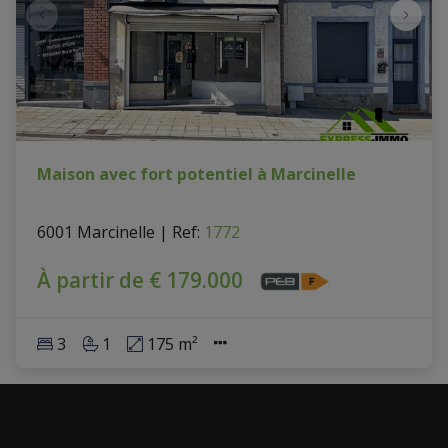
Maison avec fort potentiel à Marcinelle
6001 Marcinelle
|
Ref
: 
1772
À partir de € 179.000
3
1
175 m²