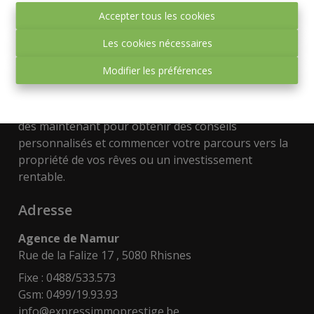
Espagnole. Que vous souhaitiez trouver votre chez-
Accepter tous les cookies
vous idéal ou investir dans l'immobilier, nous avons
les connaissances et le réseau nécessaire pour vous
Les cookies nécessaires
guider vers les meilleures opportunités.
Modifier les préférences
Faites confiance à Express-immo Prestige pour
concrétiser vos projets immobiliers. Contactez-nous
dès maintenant pour obtenir des conseils
personnalisés et commencer votre parcours vers la
propriété de vos rêves ou un investissement
rentable.
Adresse
Agence de Namur
Rue de la Falize 17 , 5080 Rhisnes
Fixe : 0488/533.573
Gsm: 0499/19.93.93
info@expressimmoprestige.be