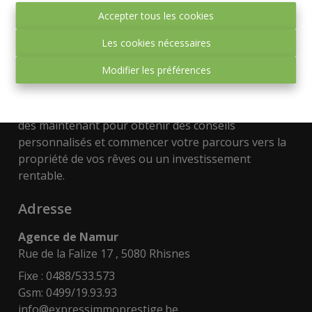
Espagnole. Que vous souhaitiez trouver votre chez-
Accepter tous les cookies
vous idéal ou investir dans l'immobilier, nous avons
les connaissances et le réseau nécessaire pour vous
Les cookies nécessaires
guider vers les meilleures opportunités.
Modifier les préférences
Faites confiance à Express-immo Prestige pour
concrétiser vos projets immobiliers. Contactez-nous
dès maintenant pour obtenir des conseils
personnalisés et commencer votre parcours vers la
propriété de vos rêves ou un investissement
rentable.
Adresse
Agence de Namur
Rue de la Falize 17 , 5080 Rhisnes
Fixe : 0488/533.573
Gsm: 0499/19.93.93
info@expressimmoprestige.be