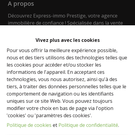
A propos
Découvrez Express-immo Prestige, votre agence
immobilière de confiance ! Spécialisée dans la vente
et la location de tous types de biens, notre équipe
passionnée du bâtiment est là pour vous
Vivez plus avec les cookies
accompagner dans toutes vos démarches
Pour vous offrir la meilleure expérience possible,
immobilières.
nous et des tiers utilisons des technologies telles que
les cookies pour accéder et/ou stocker les
Nous mettons à votre disposition notre expertise
informations de l'appareil. En acceptant ces
dans l'évaluation des biens, les techniques de
technologies, vous nous autorisez, ainsi qu'à des
construction, les aspects urbanistiques, y compris le
tiers, à traiter des données personnelles telles que le
développement de terrains. Que vous recherchiez
comportement de navigation ou les identifiants
une maison, un appartement ou un bien
uniques sur ce site Web. Vous pouvez toujours
d'investissement, nous sommes là pour vous aider à
modifier votre choix en bas de page via l'option
trouver la perle rare.
'cookies' ou 'paramètres des cookies'.
Nos régions de prédilection sont Namur, le Brabant
Politique de cookies
et
Politique de confidentialité
.
wallon, le Hainaut et même la magnifique côte