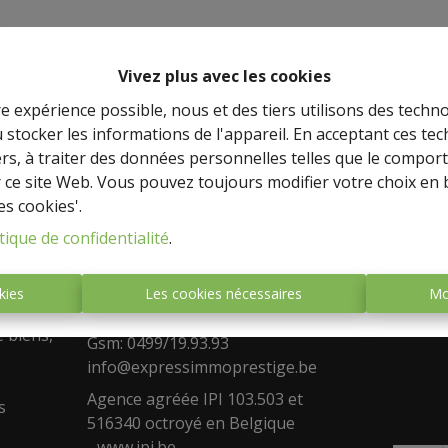
Vivez plus avec les cookies
re expérience possible, nous et des tiers utilisons des techno
 stocker les informations de l'appareil. En acceptant ces te
tiers, à traiter des données personnelles telles que le compo
r ce site Web. Vous pouvez toujours modifier votre choix en 
es cookies'.
Adresse
Face
tique de confidentialité
.
stige,
Agence de Namur
Rue de la Falize 17 , 5080 Rhisnes
kies
Les cookies nécessaires
Mo
a vente
Fixe : 0488/533.573
e biens,
Gsm: 0499/19.93.93
info@expressimmoprestige.be
Agence agréée IPI 103.503 et
s
516340 octroyé en Belgique
-
www.ipi.be