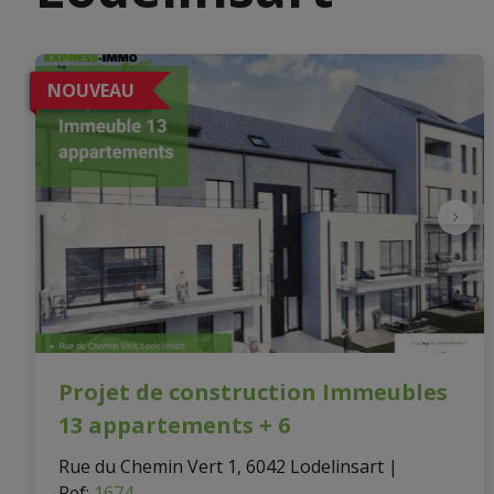
NOUVEAU
Projet de construction Immeubles
13 appartements + 6
Rue du Chemin Vert 1, 6042 Lodelinsart
|
Ref
: 
1674