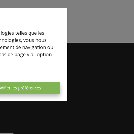
logies telles que les
chnologies, vous nous
rtement de navigation ou
bas de page via l'option
book
difier les préférences