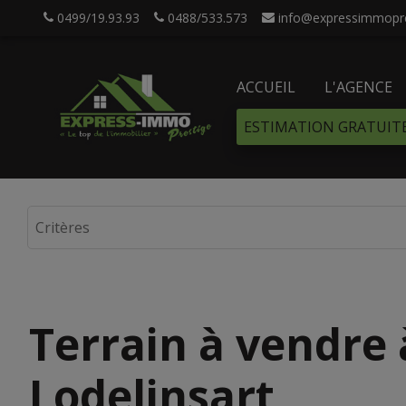
0499/19.93.93
0488/533.573
info@expressimmopre
ACCUEIL
L'AGENCE
ESTIMATION GRATUIT
Terrain à vendre 
Lodelinsart