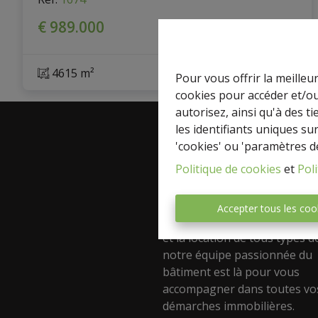
€ 989.000
4615 m²
Pour vous offrir la meilleu
cookies pour accéder et/ou
autorisez, ainsi qu'à des 
les identifiants uniques su
'cookies' ou 'paramètres d
A propos
Politique de cookies
et
Poli
Découvrez Express-immo Pre
votre agence immobilière de
Accepter tous les coo
confiance ! Spécialisée dans l
et la location de tous types d
notre équipe passionnée du
bâtiment est là pour vous
accompagner dans toutes vo
démarches immobilières.