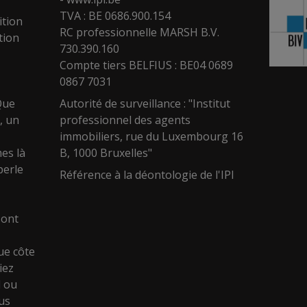
TVA : BE 0686.900.154
ition
RC professionnelle MARSH B.V.
tion
730.390.160
Compte tiers BELFIUS : BE04 0689
0867 7031
Que
Autorité de surveillance : "Institut
, un
professionnel des agents
immobiliers, rue du Luxembourg 16
es là
B, 1000 Bruxelles"
perle
Référence à la déontologie de l'IPI
sont
ue côte
iez
l ou
ous