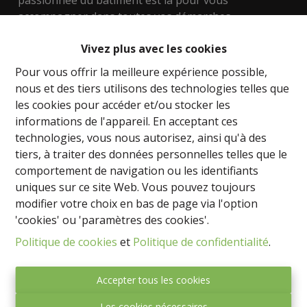
passionnée du bâtiment est là pour vous
accompagner dans toutes vos démarches
immobilières.
Vivez plus avec les cookies
Nous mettons à votre disposition notre expertise
Pour vous offrir la meilleure expérience possible,
dans l'évaluation des biens, les techniques de
nous et des tiers utilisons des technologies telles que
construction, les aspects urbanistiques, y compris le
les cookies pour accéder et/ou stocker les
développement de terrains. Que vous recherchiez
informations de l'appareil. En acceptant ces
une maison, un appartement ou un bien
technologies, vous nous autorisez, ainsi qu'à des
d'investissement, nous sommes là pour vous aider à
tiers, à traiter des données personnelles telles que le
trouver la perle rare.
comportement de navigation ou les identifiants
uniques sur ce site Web. Vous pouvez toujours
Nos régions de prédilection sont Namur, le Brabant
modifier votre choix en bas de page via l'option
wallon, le Hainaut et même la magnifique côte
'cookies' ou 'paramètres des cookies'.
Espagnole. Que vous souhaitiez trouver votre chez-
Politique de cookies
et
Politique de confidentialité
.
vous idéal ou investir dans l'immobilier, nous avons
les connaissances et le réseau nécessaire pour vous
guider vers les meilleures opportunités.
Accepter tous les cookies
Les cookies nécessaires