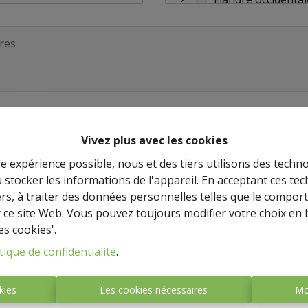
Flandre orientale
Hainaut
age
Limbourg
Liège
u informé des offres.
Luxembourg
Vivez plus avec les cookies
laire, vous acceptez notre
déclaration de confidentialité
.
re expérience possible, nous et des tiers utilisons des techno
Namur
 stocker les informations de l'appareil. En acceptant ces te
Région de Bruxell
tiers, à traiter des données personnelles telles que le compo
Envoyer
r ce site Web. Vous pouvez toujours modifier votre choix en 
es cookies'.
tique de confidentialité
.
kies
Les cookies nécessaires
Mo