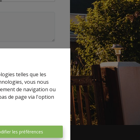
logies telles que les
chnologies, vous nous
es-Capitale
rtement de navigation ou
bas de page via l'option
difier les préférences