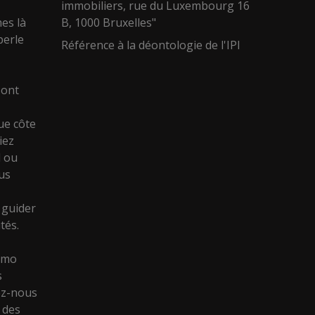
immobiliers, rue du Luxembourg 16
es là
B, 1000 Bruxelles"
perle
Référence à la déontologie de l'IPI
sont
ue côte
iez
l ou
ous
e
 guider
tés.
immo
s
ez-nous
 des