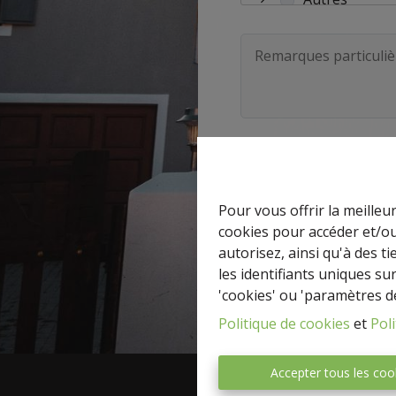
Commercial
Reprise
Parking / Gar
Industriel
Je souhaite être ten
Bureaux
En soumettant ce formu
Pour vous offrir la meilleu
cookies pour accéder et/ou
autorisez, ainsi qu'à des 
les identifiants uniques su
'cookies' ou 'paramètres d
Politique de cookies
et
Poli
Accepter tous les coo