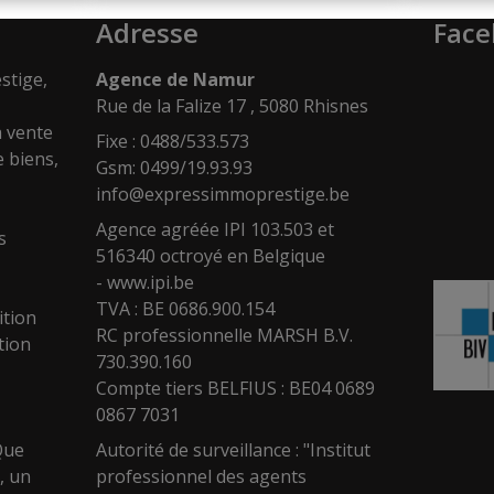
Adresse
Face
stige,
Agence de Namur
Rue de la Falize 17 , 5080 Rhisnes
a vente
Fixe : 0488/533.573
e biens,
Gsm: 0499/19.93.93
info@expressimmoprestige.be
Agence agréée IPI 103.503 et
s
516340 octroyé en Belgique
-
www.ipi.be
TVA : BE 0686.900.154
ition
RC professionnelle MARSH B.V.
tion
730.390.160
Compte tiers BELFIUS : BE04 0689
0867 7031
Que
Autorité de surveillance : "Institut
, un
professionnel des agents