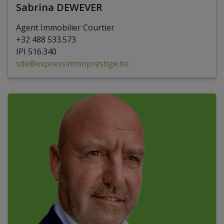
Sabrina DEWEVER
Agent Immobilier Courtier
+32 488 533.573
IPI
5
1
6
.
340
sde@expressimmoprestige.be