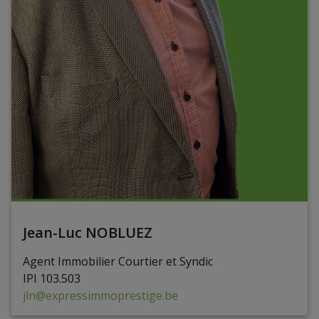
Jean-Luc NOBLUEZ
Agent Immobilier Courtier et Syndic
IPI
1
0
3
.
503
jln@expressimmoprestige.be