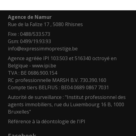
Adresse
Agence de Namur
Rue de la Falize 17 , 5080 Rhisnes
Fixe : 0488/533.573
Gsm: 0499/19.93.93
info@expressimmoprestige.be
Agence agréée IPI 103.503 et 516340 octroyé en
Belgique -
www.ipi.be
TVA : BE 0686.900.154
RC professionnelle MARSH B.V. 730.390.160
Compte tiers BELFIUS : BE04 0689 0867 7031
Autorité de surveillance : "Institut professionnel des
agents immobiliers, rue du Luxembourg 16 B, 1000
Bruxelles"
Référence à la déontologie de l'IPI
Facebook