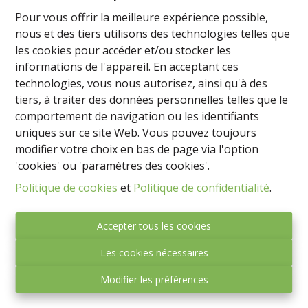
développement de terrains. Que vous recherchiez
Pour vous offrir la meilleure expérience possible,
une maison, un appartement ou un bien
nous et des tiers utilisons des technologies telles que
d'investissement, nous sommes là pour vous aider à
les cookies pour accéder et/ou stocker les
trouver la perle rare.
informations de l'appareil. En acceptant ces
technologies, vous nous autorisez, ainsi qu'à des
Nos régions de prédilection sont Namur, le Brabant
tiers, à traiter des données personnelles telles que le
wallon, le Hainaut et même la magnifique côte
comportement de navigation ou les identifiants
Espagnole. Que vous souhaitiez trouver votre chez-
uniques sur ce site Web. Vous pouvez toujours
vous idéal ou investir dans l'immobilier, nous avons
modifier votre choix en bas de page via l'option
les connaissances et le réseau nécessaire pour vous
'cookies' ou 'paramètres des cookies'.
guider vers les meilleures opportunités.
Politique de cookies
et
Politique de confidentialité
.
Faites confiance à Express-immo Prestige pour
concrétiser vos projets immobiliers. Contactez-nous
Accepter tous les cookies
dès maintenant pour obtenir des conseils
personnalisés et commencer votre parcours vers la
Les cookies nécessaires
propriété de vos rêves ou un investissement
Modifier les préférences
rentable.