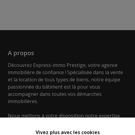
A propos
Découvrez Express-immo Prestige, votre agence
immobilière de confiance ! Spécialisée dans la vente
et la location de tous types de biens, notre équipe
passionnée du bâtiment est là pour vous
accompagner dans toutes vos démarches
immobilières.
Nous mettons à votre disposition notre expertise
dans l'évaluation des biens, les techniques de
construction, les aspects urbanistiques, y compris le
Vivez plus avec les cookies