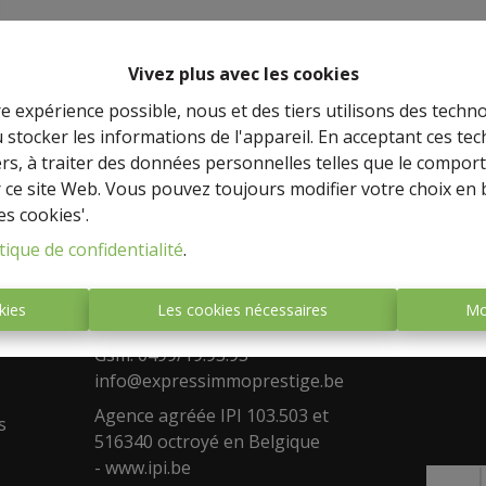
Vivez plus avec les cookies
re expérience possible, nous et des tiers utilisons des techno
 stocker les informations de l'appareil. En acceptant ces te
tiers, à traiter des données personnelles telles que le compo
r ce site Web. Vous pouvez toujours modifier votre choix en 
es cookies'.
Adresse
Face
tique de confidentialité
.
stige,
Agence de Namur
Rue de la Falize 17 , 5080 Rhisnes
kies
Les cookies nécessaires
Mo
a vente
Fixe : 0488/533.573
e biens,
Gsm: 0499/19.93.93
info@expressimmoprestige.be
Agence agréée IPI 103.503 et
s
516340 octroyé en Belgique
-
www.ipi.be