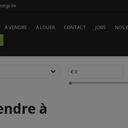
stige.be
À VENDRE
À LOUER
CONTACT
JOBS
NOS 
E
endre à