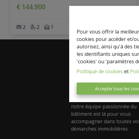
€ 144.900
2
2
1
Pour vous offrir la meilleu
cookies pour accéder et/ou
autorisez, ainsi qu'à des 
les identifiants uniques su
'cookies' ou 'paramètres d
A propos
Politique de cookies
et
Poli
Découvrez Express-immo Pre
votre agence immobilière de
Accepter tous les coo
confiance ! Spécialisée dans l
et la location de tous types d
notre équipe passionnée du
bâtiment est là pour vous
accompagner dans toutes vo
démarches immobilières.