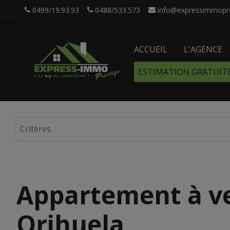
0499/19.93.93
0488/533.573
info@expressimmopre
ACCUEIL
L'AGENCE
ESTIMATION GRATUIT
Appartement à v
Orihuela