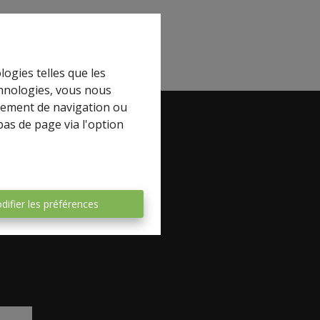
logies telles que les
chnologies, vous nous
rtement de navigation ou
bas de page via l'option
book
difier les préférences