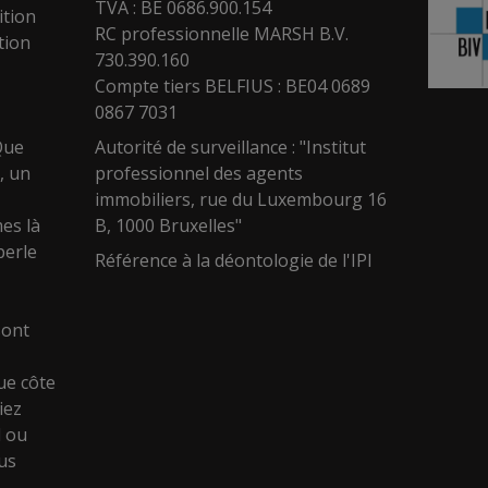
TVA : BE 0686.900.154
ition
RC professionnelle MARSH B.V.
tion
730.390.160
Compte tiers BELFIUS : BE04 0689
0867 7031
Que
Autorité de surveillance : "Institut
, un
professionnel des agents
immobiliers, rue du Luxembourg 16
es là
B, 1000 Bruxelles"
perle
Référence à la déontologie de l'IPI
sont
ue côte
iez
l ou
ous
e